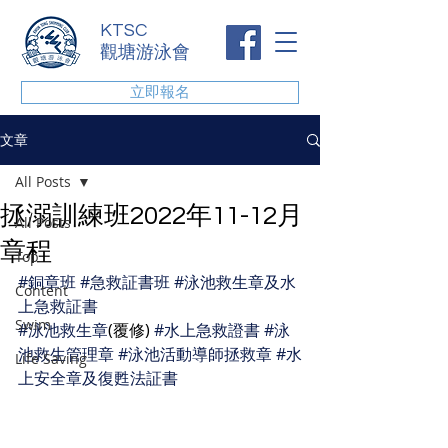
KTSC
觀塘游泳會
立即報名
文章
All Posts
拯溺訓練班2022年11-12月
All Posts
章程
Top
#銅章班
#急救証書班
#泳池救生章及水
Content
上急救証書
Swim
#泳池救生章
(覆修) 
#水上急救證書
#泳
池救生管理章
#泳池活動導師拯救章
#水
Life Saving
上安全章及復甦法証書