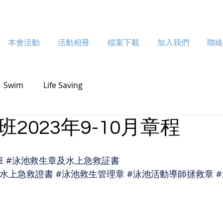
動相冊
本會活動
檔案下載
活動相冊
加入我們
檔案下載
聯絡我們
加入我們
聯
Swim
Life Saving
2023年9-10月章程
班
#泳池救生章及水上急救証書
#水上急救證書
#泳池救生管理章
#泳池活動導師拯救章