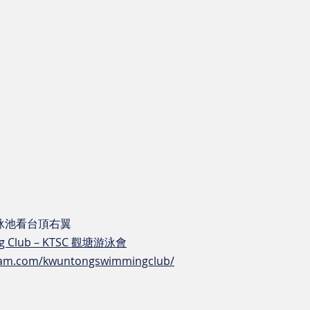
泳池看台頂右翼
ng Club – KTSC 觀塘游泳會
gram.com/kwuntongswimmingclub/