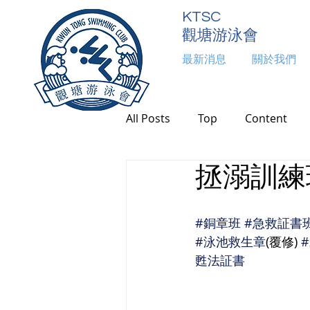
KTSC
觀塘游泳會
最新消息
關於我們
最新消息
本會活動
關於我們
活
All Posts
Top
Content
拯溺訓練班
#銅章班
#急救証書
#泳池救生章
(覆修) 
甦法証書