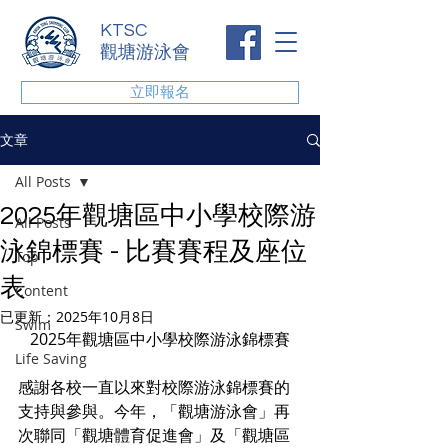
KTSC
觀塘游泳會
立即報名
文章
All Posts
2025年觀塘區中小學校際游
All Posts
泳錦標賽 - 比賽賽程及座位
Top
表
Content
已更新：
2025年10月8日
Swim
2025年觀塘區中小學校際游泳錦標賽
Life Saving
感謝各校一直以來對校際游泳錦標賽的
支持與參與。今年，「觀塘游泳會」再
次聯同「觀塘體育促進會」及「觀塘區