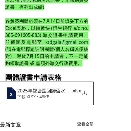
項乙張 (前八名為名次證書，其餘為參賽
證書，有列出成績)
各參賽團體
必須在7月14日前
填妥下方的
Excel表格，以轉數快 (恒生銀行 a/c no. 
385-691605-883) 繳交證書申請費用，
並截圖及電郵至: 
ktdgala@gmail.com
(請在電郵標題註明團體/個人名稱以便核
對)，
遲於7月15日的申請者，不一定能
夠領取證書 或 需額外繳交行政費用。
團體證書申請表格
2025年觀塘區回歸盃水運會_團體證書申請表格
.xlsx
下載 XLSX • 48KB
最新文章
查看全部