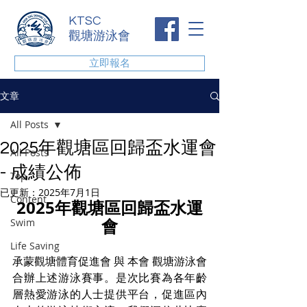
KTSC
觀塘游泳會
立即報名
文章
All Posts
2025年觀塘區回歸盃水運會
All Posts
- 成績公佈
Top
已更新：
2025年7月1日
Content
2025年觀塘區回歸盃水運
會
Swim
Life Saving
承蒙觀塘體育促進會 與 本會 觀塘游泳會 
合辦上述游泳賽事。
是次比賽為
各年齡
層熱愛游泳的人士
提供平台，促進區內