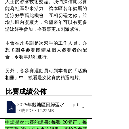
人士的
游泳技術交流。我們深信此比賽
能為社區帶來活力，讓本區
各年齡層的
游泳好手藉此機會，互相切磋之餘，並
增加區內凝聚力，希望來年可以有更多
游泳好手參加，令賽事更加
刺激緊湊。
本會在此多謝是次幫手的工作人員，亦
想多謝各參賽團體及個人參賽者的配
合，令賽事順利進行。
另外，各參賽運動員可到本會的「活動
相冊」
中，觀看是次比賽的精選相片。
比賽成績公佈
2025年觀塘區回歸盃水運會成績公佈
.pdf
下載 PDF • 12.22MB
申請是次比賽的證書: 每張 20元正，每