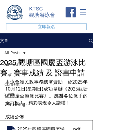
KTSC
觀塘游泳會
立即報名
文章
All Posts
2025 觀塘區國慶盃游泳比
All Posts
賽 - 賽事成績 及 證書申請
Top
本泳會獲民政事務總署資助，於2025年
Content
10月12日(星期日)成功舉辦《2025觀塘
Swim
區國慶盃游泳比賽》。感謝各位泳手的
全力投入，精彩表現令人讚嘆！
Life Saving
成績公佈
2025年觀塘區國慶盃游泳比賽_成績公佈
.pdf