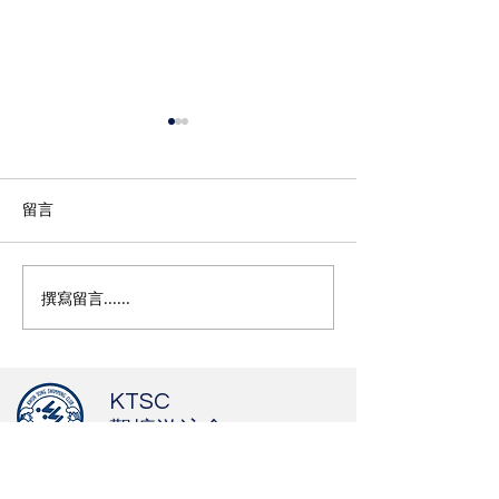
留言
撰寫留言......
2026觀塘區回歸盃水運會-
2026觀塘區回
賽事成績
賽程表及座位表
KTSC
觀塘游泳會