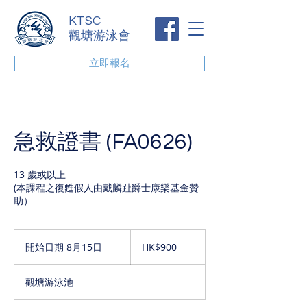
KTSC
觀塘游泳會
立即報名
急救證書 (FA0626)
13 歲或以上
(本課程之復甦假人由戴麟趾爵士康樂基金贊
助）
900
港
開始日期 8月15日
開
HK$900
元
始
日
觀塘游泳池
期
8