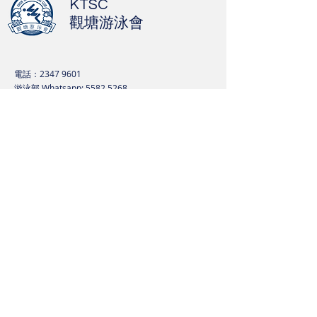
KTSC
觀塘游泳會
電話：2347 9601
游泳部 Whatsapp:
5582 5268
​拯溺部 Whatsapp: 5546 0944
傳真：2347 0176
電郵：
swim@ktsc.org.hk
地址：九龍觀塘翠屏道2號 觀塘游泳池看台頂右翼
Facebook
：
Kwun Tong Swimming Club – KTSC 觀塘
游泳會
Instagram
：
https://www.instagram.com/kwuntongswimmingclu
b/