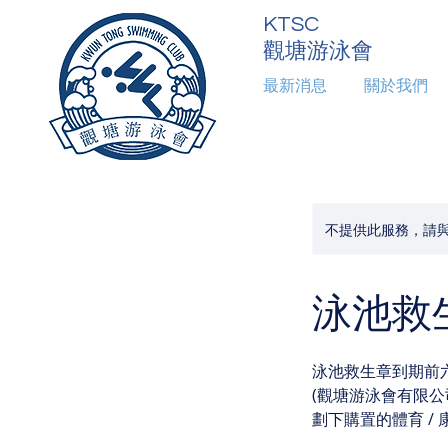
KTSC
觀塘游泳會
最新消息
關於我們
最新消息
本會活動
關於我們
活
不提供此服務，請
泳池救生章
泳池救生章到期前
(觀塘游泳會有限
劃下購置的體育 / 