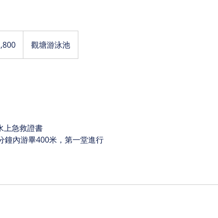
,800
觀塘游泳池
水上急救證書
分鐘內游畢400米，第一堂進行